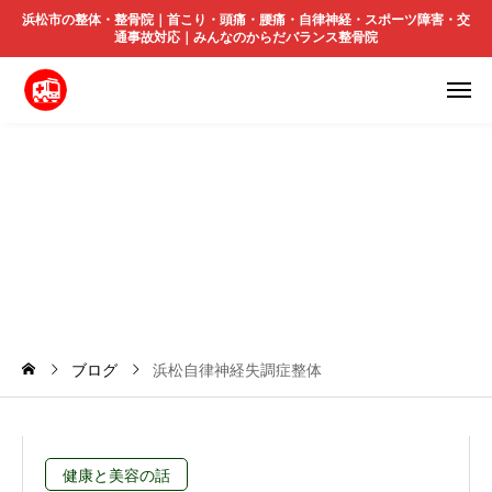
浜松市の整体・整骨院｜首こり・頭痛・腰痛・自律神経・スポーツ障害・交
通事故対応｜みんなのからだバランス整骨院
浜
松
自
律
神
経
失
調
症
整
体
ブログ
浜松自律神経失調症整体
健康と美容の話