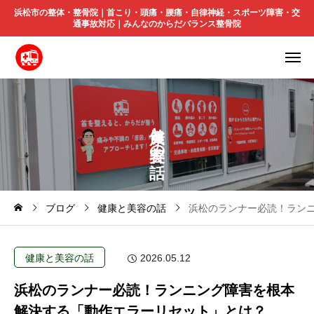
浜松市の整体・整骨院｜首こり・頭痛・腰痛・自律神経・スポーツ障害・交
通事故対応｜みんなのからだバランス整骨院
と
の
ブログ
健康と美容の話
浜松のランナー必読！ラン
健康と美容の話
2026.05.12
浜松のランナー必読！ランニング障害を根本
解決する「動作エラーリセット」とは？