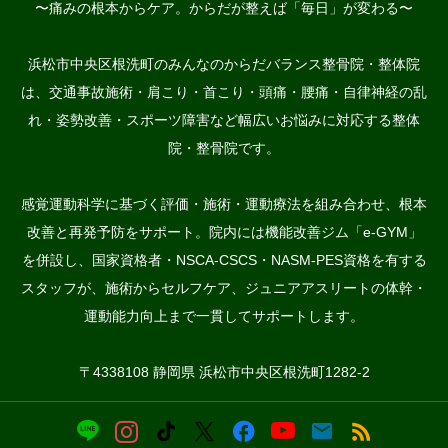
〜痛みの根本からケア。からだが整えば「毎日」が変わる〜
浜松市中央区根洗町のみんなのからだバランス整骨院・整体院
は、交通事故施術・肩こり・首こり・頭痛・腰痛・自律神経の乱
れ・姿勢改善・スポーツ障害など幅広いお悩みに対応する整体
院・整骨院です。
感覚運動科学に基づく評価・施術・運動療法を組み合わせ、根本
改善と再発予防をサポート。院内には機能改善ジム「e-GYM」
を併設し、国家資格者・NSCA-CSCS・NASM-PES資格を有する
スタッフが、施術からセルフケア、ジュニアアスリートの体幹・
運動能力向上まで一貫してサポートします。
〒4338108 静岡県 浜松市中央区根洗町1282-2