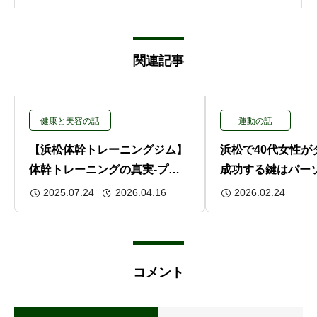
関連記事
健康と美容の話
運動の話
【浜松体幹トレーニングジム】
浜松で40代女性が
体幹トレーニングの真実-プラ
成功する鍵はパー
ンクだけじゃ足りない！専門サ
の“姿勢改善”だっ
2025.07.24
2026.04.16
2026.02.24
ポートで「使える体幹」を手に
入れよう
コメント