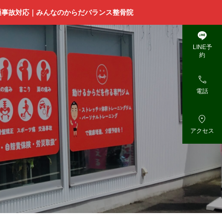
通事故対応｜みんなのからだバランス整骨院

LINE予
約

電話

アクセス