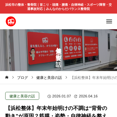
浜松市の整体・整骨院｜首こり・頭痛・腰痛・自律神経・スポーツ障害・交
通事故対応｜みんなのからだバランス整骨院
と
の
ブログ
健康と美容の話
【浜松整体】年末年始明けの
健康と美容の話
2026.01.07
2026.04.16
【浜松整体】年末年始明けの不調は“背骨の
動き”が原因？筋膜・姿勢・自律神経を整え