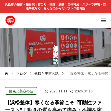
浜松市の整体・整骨院｜首こり・頭痛・腰痛・自律神経・スポーツ障害・交
通事故対応｜みんなのからだバランス整骨院
と
の
ブログ
健康と美容の話
【浜松整体】寒くなる季節こ
健康と美容の話
2025.11.11
2026.04.16
【浜松整体】寒くなる季節こそ“可動性ファ
ースト”｜動きの質を高めて痛み・不調を防