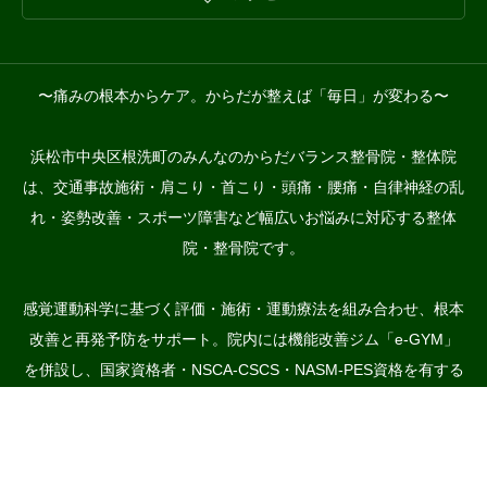
〜痛みの根本からケア。からだが整えば「毎日」が変わる〜
浜松市中央区根洗町のみんなのからだバランス整骨院・整体院
は、交通事故施術・肩こり・首こり・頭痛・腰痛・自律神経の乱
れ・姿勢改善・スポーツ障害など幅広いお悩みに対応する整体
院・整骨院です。
感覚運動科学に基づく評価・施術・運動療法を組み合わせ、根本
改善と再発予防をサポート。院内には機能改善ジム「e-GYM」



を併設し、国家資格者・NSCA-CSCS・NASM-PES資格を有する
お問合せ
スタッフが、施術からセルフケア、ジュニアアスリートの体幹・
運動能力向上まで一貫してサポートします。