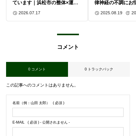
ています｜浜松市の整体×運動
律神経の不調にお
療法
整体で整える体と
2026.07.17
2025.08.19
20
コメント
0 コメント
0 トラックバック
この記事へのコメントはありません。
名前（例：山田 太郎）
( 必須 )
E-MAIL
( 必須 ) - 公開されません -