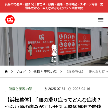
浜松市の整体・整骨院｜首こり・頭痛・腰痛・自律神経・スポーツ障害・交
通事故対応｜みんなのからだバランス整骨院
と
の
ブログ
健康と美容の話
【浜松整体】「腰の滑り症
健康と美容の話
2025.07.31
2026.04.16
【浜松整体】「腰の滑り症ってどんな症状？
つらい腰の痛みがエレサス＋整体施術で軽快