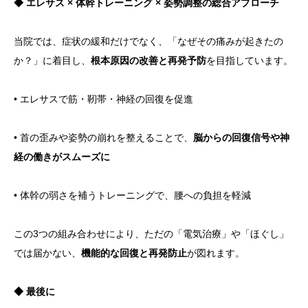
◆ エレサス × 体幹トレーニング × 姿勢調整の総合アプローチ
当院では、症状の緩和だけでなく、「なぜその痛みが起きたの
か？」に着目し、
根本原因の改善と再発予防
を目指しています。
• エレサスで筋・靭帯・神経の回復を促進
• 首の歪みや姿勢の崩れを整えることで、
脳からの回復信号や神
経の働きがスムーズに
• 体幹の弱さを補うトレーニングで、腰への負担を軽減
この3つの組み合わせにより、ただの「電気治療」や「ほぐし」
では届かない、
機能的な回復と再発防止
が図れます。
◆ 最後に